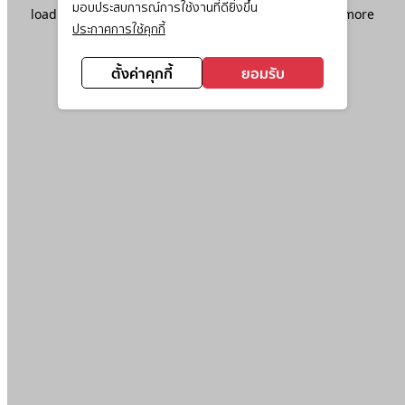
มอบประสบการณ์การใช้งานที่ดียิ่งขึ้น
loading
www.ktc.co.th
(see the
browser console
for more
ประกาศการใช้คุกกี้
information).
ตั้งค่าคุกกี้
ยอมรับ