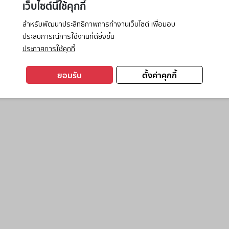
เว็บไซต์นี้ใช้คุกกี้
สำหรับพัฒนาประสิทธิภาพการทำงานเว็บไซต์ เพื่อมอบ
ประสบการณ์การใช้งานที่ดียิ่งขึ้น
exception has occurred while loading
www.ktc.co.th
(see the
browse
ประกาศการใช้คุกกี้
ยอมรับ
ตั้งค่าคุกกี้