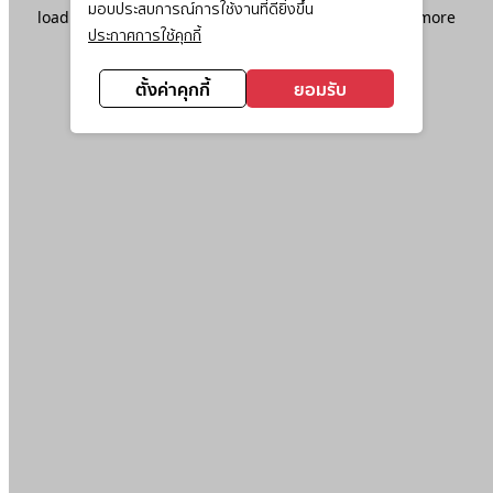
มอบประสบการณ์การใช้งานที่ดียิ่งขึ้น
loading
www.ktc.co.th
(see the
browser console
for more
ประกาศการใช้คุกกี้
information).
ตั้งค่าคุกกี้
ยอมรับ