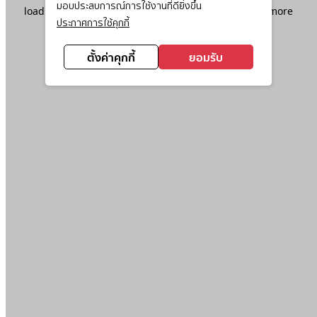
มอบประสบการณ์การใช้งานที่ดียิ่งขึ้น
loading
www.ktc.co.th
(see the
browser console
for more
ประกาศการใช้คุกกี้
information).
ตั้งค่าคุกกี้
ยอมรับ