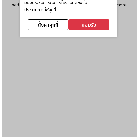
มอบประสบการณ์การใช้งานที่ดียิ่งขึ้น
loading
www.ktc.co.th
(see the
browser console
for more
ประกาศการใช้คุกกี้
information).
ตั้งค่าคุกกี้
ยอมรับ