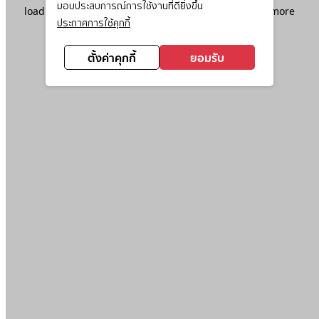
มอบประสบการณ์การใช้งานที่ดียิ่งขึ้น
loading
www.ktc.co.th
(see the
browser console
for more
ประกาศการใช้คุกกี้
information).
ตั้งค่าคุกกี้
ยอมรับ