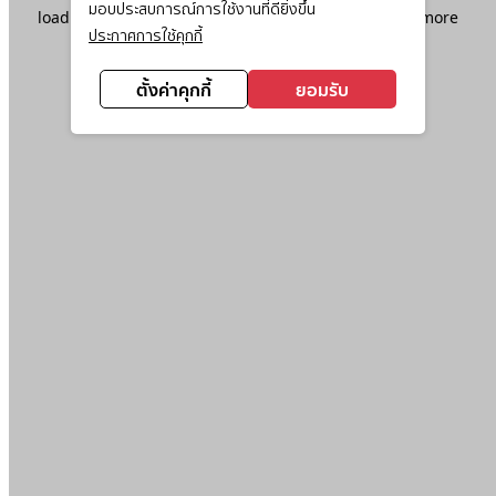
มอบประสบการณ์การใช้งานที่ดียิ่งขึ้น
loading
www.ktc.co.th
(see the
browser console
for more
ประกาศการใช้คุกกี้
information).
ตั้งค่าคุกกี้
ยอมรับ