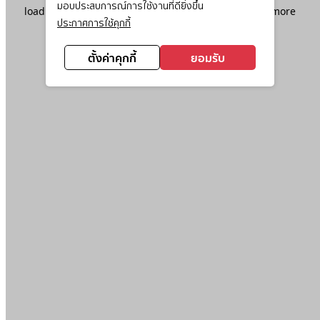
มอบประสบการณ์การใช้งานที่ดียิ่งขึ้น
loading
www.ktc.co.th
(see the
browser console
for more
ประกาศการใช้คุกกี้
information).
ตั้งค่าคุกกี้
ยอมรับ