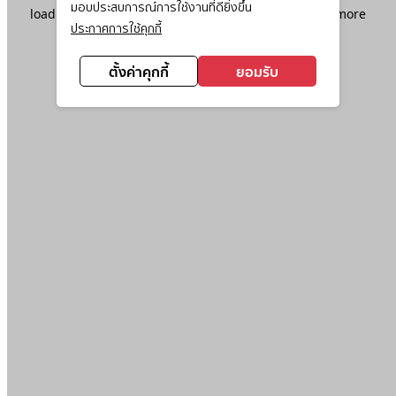
มอบประสบการณ์การใช้งานที่ดียิ่งขึ้น
loading
www.ktc.co.th
(see the
browser console
for more
ประกาศการใช้คุกกี้
information).
ตั้งค่าคุกกี้
ยอมรับ