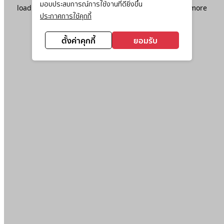
มอบประสบการณ์การใช้งานที่ดียิ่งขึ้น
loading
www.ktc.co.th
(see the
browser console
for more
ประกาศการใช้คุกกี้
information).
ตั้งค่าคุกกี้
ยอมรับ