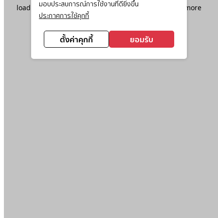
มอบประสบการณ์การใช้งานที่ดียิ่งขึ้น
loading
www.ktc.co.th
(see the
browser console
for more
ประกาศการใช้คุกกี้
information).
ตั้งค่าคุกกี้
ยอมรับ