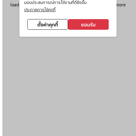
มอบประสบการณ์การใช้งานที่ดียิ่งขึ้น
loading
www.ktc.co.th
(see the
browser console
for more
ประกาศการใช้คุกกี้
information).
ตั้งค่าคุกกี้
ยอมรับ