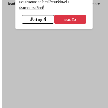
มอบประสบการณ์การใช้งานที่ดียิ่งขึ้น
loading
www.ktc.co.th
(see the
browser console
for more
ประกาศการใช้คุกกี้
information).
ตั้งค่าคุกกี้
ยอมรับ