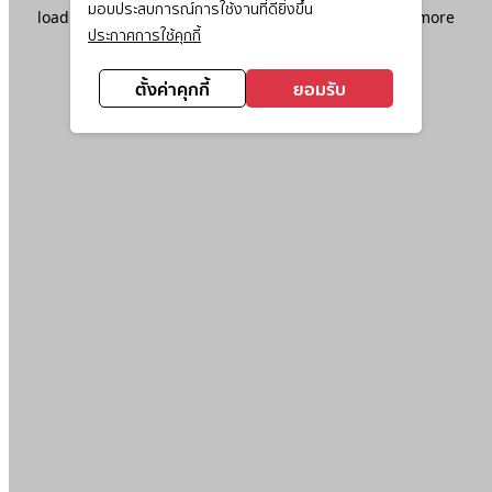
มอบประสบการณ์การใช้งานที่ดียิ่งขึ้น
loading
www.ktc.co.th
(see the
browser console
for more
ประกาศการใช้คุกกี้
information).
ตั้งค่าคุกกี้
ยอมรับ