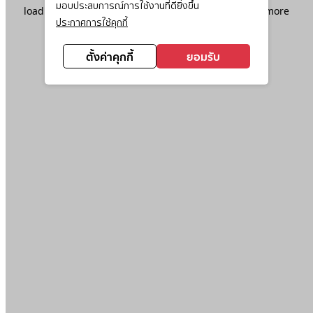
มอบประสบการณ์การใช้งานที่ดียิ่งขึ้น
loading
www.ktc.co.th
(see the
browser console
for more
ประกาศการใช้คุกกี้
information).
ตั้งค่าคุกกี้
ยอมรับ