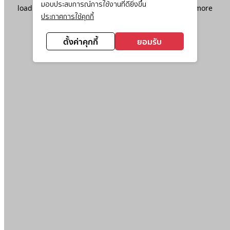
มอบประสบการณ์การใช้งานที่ดียิ่งขึ้น
loading
www.ktc.co.th
(see the
browser console
for more
ประกาศการใช้คุกกี้
information).
ตั้งค่าคุกกี้
ยอมรับ