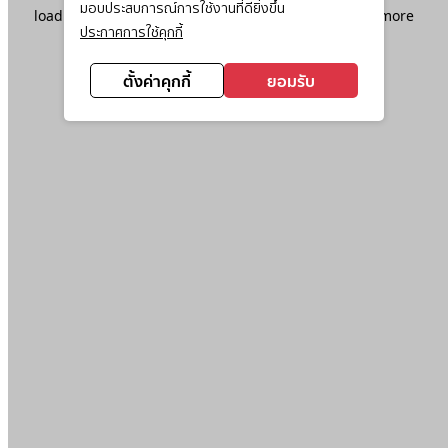
มอบประสบการณ์การใช้งานที่ดียิ่งขึ้น
loading
www.ktc.co.th
(see the
browser console
for more
ประกาศการใช้คุกกี้
information).
ตั้งค่าคุกกี้
ยอมรับ