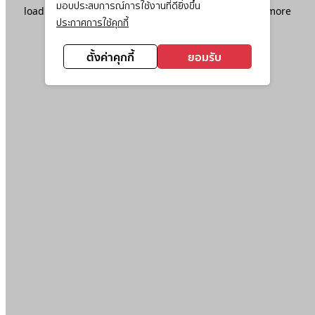
มอบประสบการณ์การใช้งานที่ดียิ่งขึ้น
loading
www.ktc.co.th
(see the
browser console
for more
ประกาศการใช้คุกกี้
information).
ตั้งค่าคุกกี้
ยอมรับ