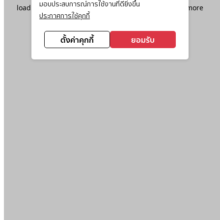
มอบประสบการณ์การใช้งานที่ดียิ่งขึ้น
loading
www.ktc.co.th
(see the
browser console
for more
ประกาศการใช้คุกกี้
information).
ตั้งค่าคุกกี้
ยอมรับ