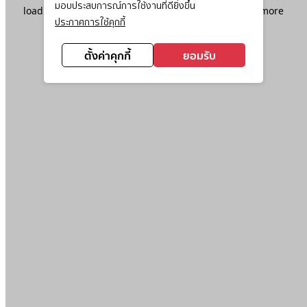
มอบประสบการณ์การใช้งานที่ดียิ่งขึ้น
loading
www.ktc.co.th
(see the
browser console
for more
ประกาศการใช้คุกกี้
information).
ตั้งค่าคุกกี้
ยอมรับ