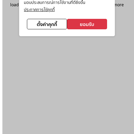
มอบประสบการณ์การใช้งานที่ดียิ่งขึ้น
loading
www.ktc.co.th
(see the
browser console
for more
ประกาศการใช้คุกกี้
information).
ตั้งค่าคุกกี้
ยอมรับ