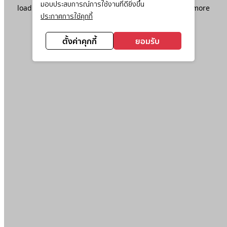
มอบประสบการณ์การใช้งานที่ดียิ่งขึ้น
loading
www.ktc.co.th
(see the
browser console
for more
ประกาศการใช้คุกกี้
information).
ตั้งค่าคุกกี้
ยอมรับ