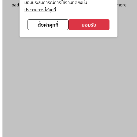
มอบประสบการณ์การใช้งานที่ดียิ่งขึ้น
loading
www.ktc.co.th
(see the
browser console
for more
ประกาศการใช้คุกกี้
information).
ตั้งค่าคุกกี้
ยอมรับ