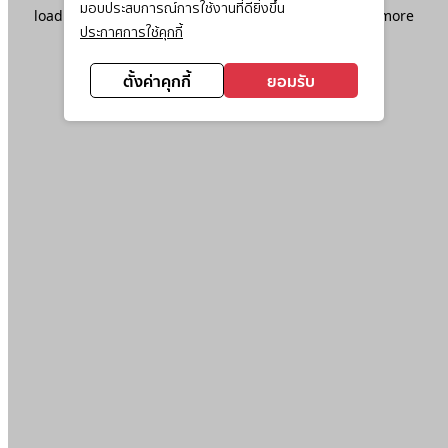
มอบประสบการณ์การใช้งานที่ดียิ่งขึ้น
loading
www.ktc.co.th
(see the
browser console
for more
ประกาศการใช้คุกกี้
information).
ตั้งค่าคุกกี้
ยอมรับ