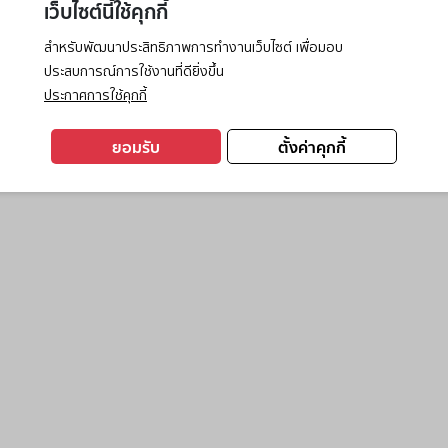
เว็บไซต์นี้ใช้คุกกี้
สำหรับพัฒนาประสิทธิภาพการทำงานเว็บไซต์ เพื่อมอบ
ประสบการณ์การใช้งานที่ดียิ่งขึ้น
exception has occurred while loading
www.ktc.co.th
(see the
browse
ประกาศการใช้คุกกี้
ยอมรับ
ตั้งค่าคุกกี้