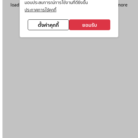
มอบประสบการณ์การใช้งานที่ดียิ่งขึ้น
loading
www.ktc.co.th
(see the
browser console
for more
ประกาศการใช้คุกกี้
information).
ตั้งค่าคุกกี้
ยอมรับ