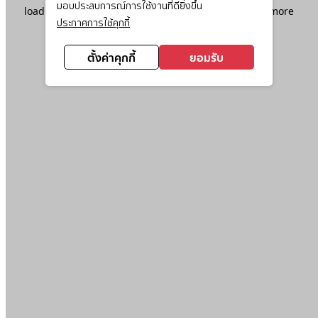
มอบประสบการณ์การใช้งานที่ดียิ่งขึ้น
loading
www.ktc.co.th
(see the
browser console
for more
ประกาศการใช้คุกกี้
information).
ตั้งค่าคุกกี้
ยอมรับ