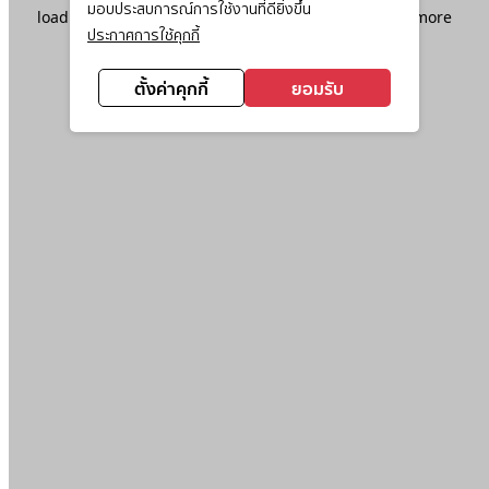
มอบประสบการณ์การใช้งานที่ดียิ่งขึ้น
loading
www.ktc.co.th
(see the
browser console
for more
ประกาศการใช้คุกกี้
information).
ตั้งค่าคุกกี้
ยอมรับ