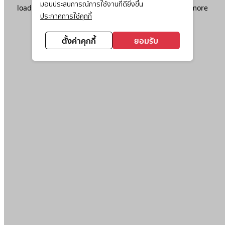
มอบประสบการณ์การใช้งานที่ดียิ่งขึ้น
loading
www.ktc.co.th
(see the
browser console
for more
ประกาศการใช้คุกกี้
information).
ตั้งค่าคุกกี้
ยอมรับ