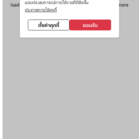
มอบประสบการณ์การใช้งานที่ดียิ่งขึ้น
loading
www.ktc.co.th
(see the
browser console
for more
ประกาศการใช้คุกกี้
information).
ตั้งค่าคุกกี้
ยอมรับ