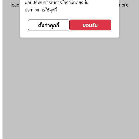
มอบประสบการณ์การใช้งานที่ดียิ่งขึ้น
loading
www.ktc.co.th
(see the
browser console
for more
ประกาศการใช้คุกกี้
information).
ตั้งค่าคุกกี้
ยอมรับ