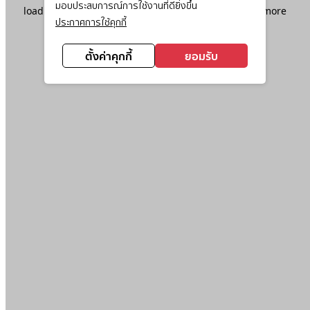
มอบประสบการณ์การใช้งานที่ดียิ่งขึ้น
loading
www.ktc.co.th
(see the
browser console
for more
ประกาศการใช้คุกกี้
information).
ตั้งค่าคุกกี้
ยอมรับ