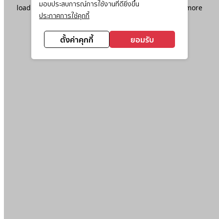
มอบประสบการณ์การใช้งานที่ดียิ่งขึ้น
loading
www.ktc.co.th
(see the
browser console
for more
ประกาศการใช้คุกกี้
information).
ตั้งค่าคุกกี้
ยอมรับ