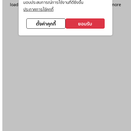
มอบประสบการณ์การใช้งานที่ดียิ่งขึ้น
loading
www.ktc.co.th
(see the
browser console
for more
ประกาศการใช้คุกกี้
information).
ตั้งค่าคุกกี้
ยอมรับ