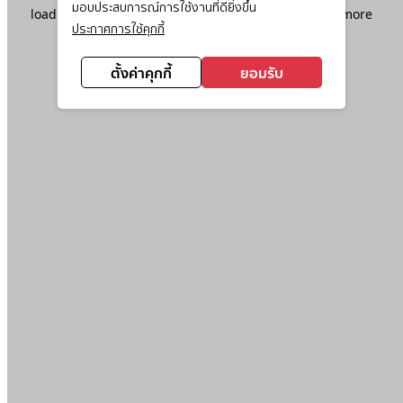
มอบประสบการณ์การใช้งานที่ดียิ่งขึ้น
loading
www.ktc.co.th
(see the
browser console
for more
ประกาศการใช้คุกกี้
information).
ตั้งค่าคุกกี้
ยอมรับ