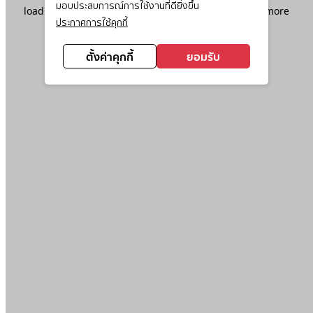
มอบประสบการณ์การใช้งานที่ดียิ่งขึ้น
loading
www.ktc.co.th
(see the
browser console
for more
ประกาศการใช้คุกกี้
information).
ตั้งค่าคุกกี้
ยอมรับ