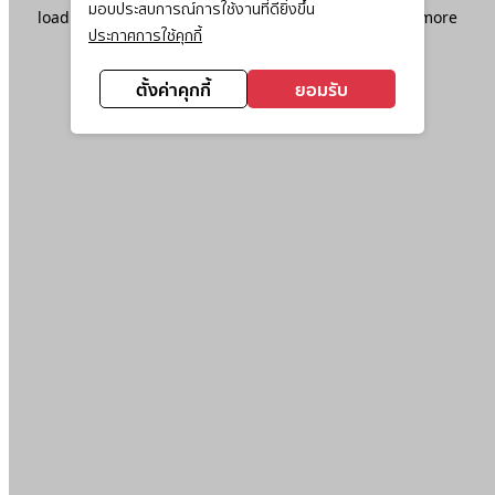
มอบประสบการณ์การใช้งานที่ดียิ่งขึ้น
loading
www.ktc.co.th
(see the
browser console
for more
ประกาศการใช้คุกกี้
information).
ตั้งค่าคุกกี้
ยอมรับ