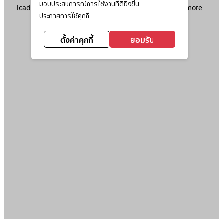
มอบประสบการณ์การใช้งานที่ดียิ่งขึ้น
loading
www.ktc.co.th
(see the
browser console
for more
ประกาศการใช้คุกกี้
information).
ตั้งค่าคุกกี้
ยอมรับ