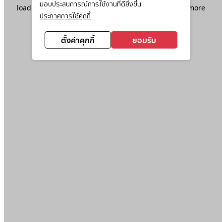
มอบประสบการณ์การใช้งานที่ดียิ่งขึ้น
loading
www.ktc.co.th
(see the
browser console
for more
ประกาศการใช้คุกกี้
information).
ตั้งค่าคุกกี้
ยอมรับ