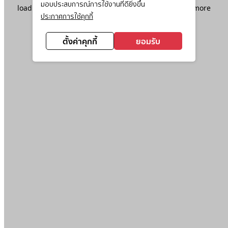
มอบประสบการณ์การใช้งานที่ดียิ่งขึ้น
loading
www.ktc.co.th
(see the
browser console
for more
ประกาศการใช้คุกกี้
information).
ตั้งค่าคุกกี้
ยอมรับ