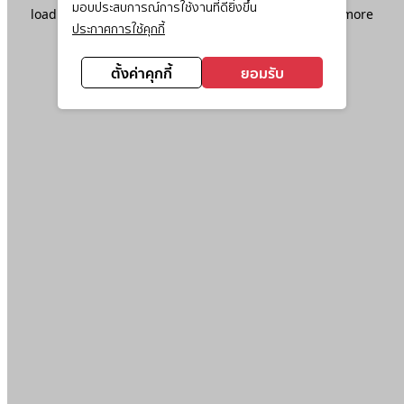
มอบประสบการณ์การใช้งานที่ดียิ่งขึ้น
loading
www.ktc.co.th
(see the
browser console
for more
ประกาศการใช้คุกกี้
information).
ตั้งค่าคุกกี้
ยอมรับ