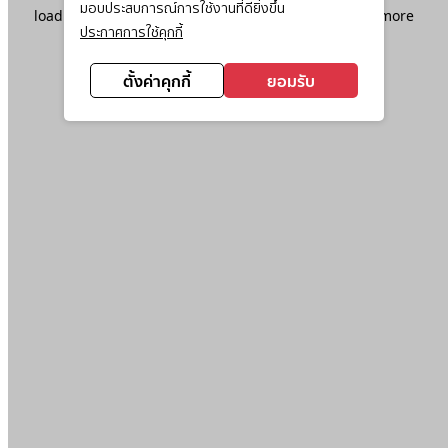
มอบประสบการณ์การใช้งานที่ดียิ่งขึ้น
loading
www.ktc.co.th
(see the
browser console
for more
ประกาศการใช้คุกกี้
information).
ตั้งค่าคุกกี้
ยอมรับ