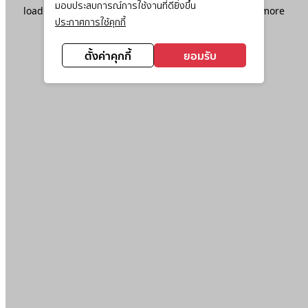
มอบประสบการณ์การใช้งานที่ดียิ่งขึ้น
loading
www.ktc.co.th
(see the
browser console
for more
ประกาศการใช้คุกกี้
information).
ตั้งค่าคุกกี้
ยอมรับ