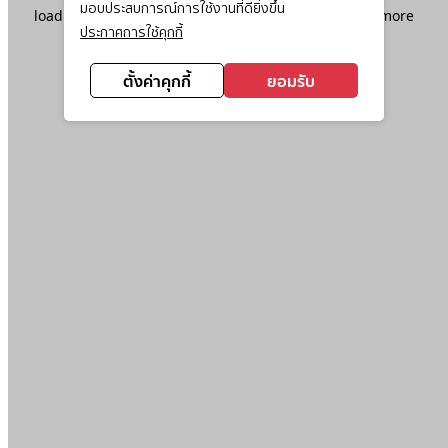
มอบประสบการณ์การใช้งานที่ดียิ่งขึ้น
loading
www.ktc.co.th
(see the
browser console
for more
ประกาศการใช้คุกกี้
information).
ตั้งค่าคุกกี้
ยอมรับ