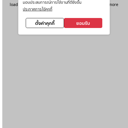
มอบประสบการณ์การใช้งานที่ดียิ่งขึ้น
loading
www.ktc.co.th
(see the
browser console
for more
ประกาศการใช้คุกกี้
information).
ตั้งค่าคุกกี้
ยอมรับ