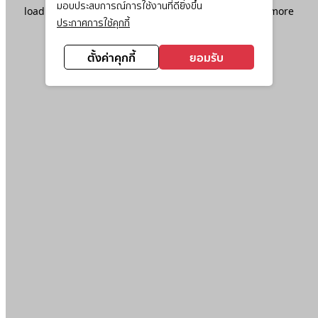
มอบประสบการณ์การใช้งานที่ดียิ่งขึ้น
loading
www.ktc.co.th
(see the
browser console
for more
ประกาศการใช้คุกกี้
information).
ตั้งค่าคุกกี้
ยอมรับ