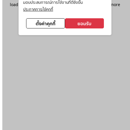
มอบประสบการณ์การใช้งานที่ดียิ่งขึ้น
loading
www.ktc.co.th
(see the
browser console
for more
ประกาศการใช้คุกกี้
information).
ตั้งค่าคุกกี้
ยอมรับ