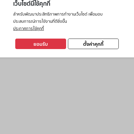
เว็บไซต์นี้ใช้คุกกี้
สำหรับพัฒนาประสิทธิภาพการทำงานเว็บไซต์ เพื่อมอบ
ประสบการณ์การใช้งานที่ดียิ่งขึ้น
exception has occurred while loading
www.ktc.co.th
(see the
browse
ประกาศการใช้คุกกี้
ยอมรับ
ตั้งค่าคุกกี้