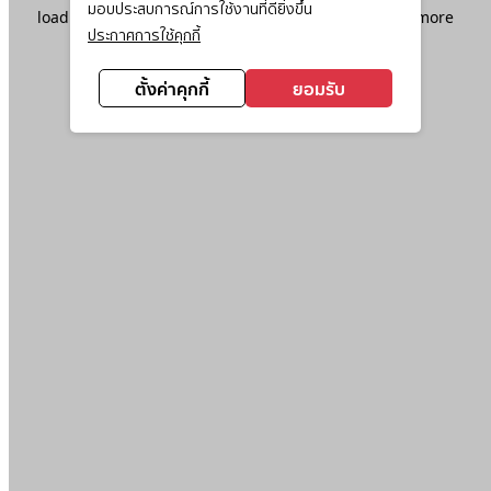
มอบประสบการณ์การใช้งานที่ดียิ่งขึ้น
loading
www.ktc.co.th
(see the
browser console
for more
ประกาศการใช้คุกกี้
information).
ตั้งค่าคุกกี้
ยอมรับ