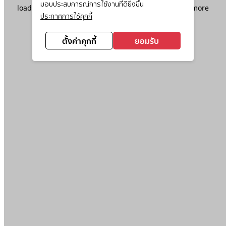
มอบประสบการณ์การใช้งานที่ดียิ่งขึ้น
loading
www.ktc.co.th
(see the
browser console
for more
ประกาศการใช้คุกกี้
information).
ตั้งค่าคุกกี้
ยอมรับ